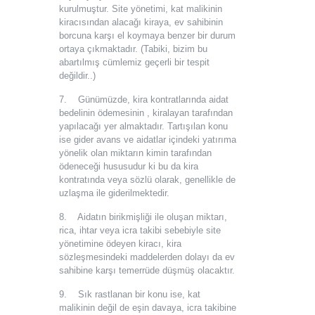
kurulmuştur. Site yönetimi, kat malikinin
kiracısından alacağı kiraya, ev sahibinin
borcuna karşı el koymaya benzer bir durum
ortaya çıkmaktadır. (Tabiki, bizim bu
abartılmış cümlemiz geçerli bir tespit
değildir..)
7. Günümüzde, kira kontratlarında aidat
bedelinin ödemesinin , kiralayan tarafından
yapılacağı yer almaktadır. Tartışılan konu
ise gider avans ve aidatlar içindeki yatırıma
yönelik olan miktarın kimin tarafından
ödeneceği hususudur ki bu da kira
kontratında veya sözlü olarak, genellikle de
uzlaşma ile giderilmektedir.
8. Aidatın birikmişliği ile oluşan miktarı,
rica, ihtar veya icra takibi sebebiyle site
yönetimine ödeyen kiracı, kira
sözleşmesindeki maddelerden dolayı da ev
sahibine karşı temerrüde düşmüş olacaktır.
9. Sık rastlanan bir konu ise, kat
malikinin değil de eşin davaya, icra takibine