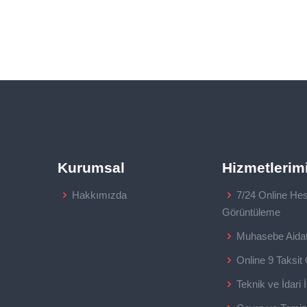
Kurumsal
Hizmetlerim
Hakkımızda
7/24 Online He
Görüntüleme
Muhasebe Aidat 
Online 9 Taksit
Teknik ve İdari İ