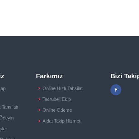
iz
Farkımız
Bizi Taki
sap
Online Hızlı Tahsilat
Tecrübeli Ekip
Tahsilatı
Online Ödeme
 Ödeyin
Aidat Takip Hizmeti
şler