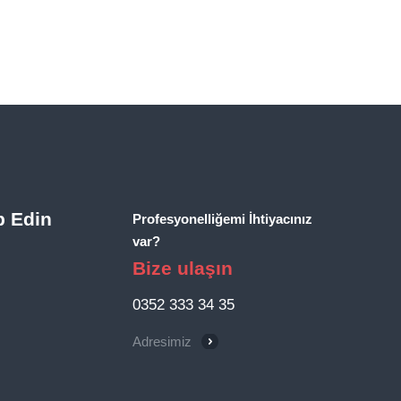
p Edin
Profesyonelliğemi İhtiyacınız
var?
Bize ulaşın
0352 333 34 35
Adresimiz